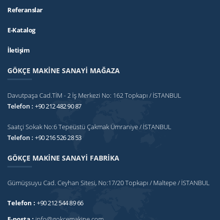
Referanslar
E-Katalog
İletişim
GÖKÇE MAKİNE SANAYİ MAĞAZA
Davutpaşa Cad.TİM - 2 İş Merkezi No: 162 Topkapı / İSTANBUL
Telefon :
+90 212 482 90 87
Saatçi Sokak No:6 Tepeüstü Çakmak Ümraniye / İSTANBUL
Telefon :
+90 216 526 28 53
GÖKÇE MAKİNE SANAYİ FABRİKA
Gümüşsuyu Cad. Ceyhan Sitesi, No:17/20 Topkapı / Maltepe / İSTANBUL
Telefon :
+90 212 544 89 66
E-posta :
info@gokcemakine.com