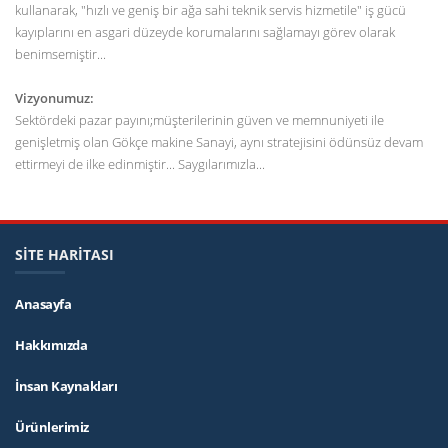
kullanarak, "hızlı ve geniş bir ağa sahi teknik servis hizmetile" iş gücü
kayıplarını en asgari düzeyde korumalarını sağlamayı görev olarak
benimsemiştir...
Vizyonumuz:
Sektördeki pazar payını;müşterilerinin güven ve memnuniyeti ile
genişletmiş olan Gökçe makine Sanayi, aynı stratejisini ödünsüz devam
ettirmeyi de ilke edinmiştir... Saygılarımızla...
SİTE HARİTASI
Anasayfa
Hakkımızda
İnsan Kaynakları
Ürünlerimiz