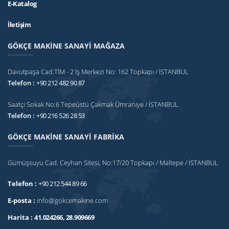
E-Katalog
İletişim
GÖKÇE MAKİNE SANAYİ MAĞAZA
Davutpaşa Cad.TİM - 2 İş Merkezi No: 162 Topkapı / İSTANBUL
Telefon :
+90 212 482 90 87
Saatçi Sokak No:6 Tepeüstü Çakmak Ümraniye / İSTANBUL
Telefon :
+90 216 526 28 53
GÖKÇE MAKİNE SANAYİ FABRİKA
Gümüşsuyu Cad. Ceyhan Sitesi, No:17/20 Topkapı / Maltepe / İSTANBUL
Telefon :
+90 212 544 89 66
E-posta :
info@gokcemakine.com
Harita :
41.024266, 28.909669