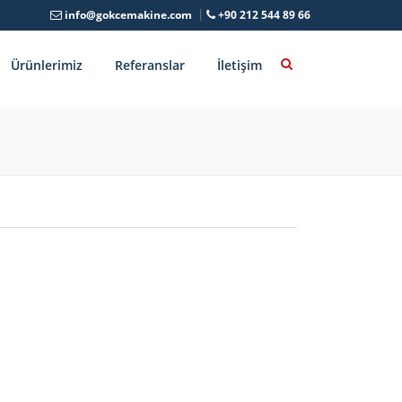
info@gokcemakine.com
+90 212 544 89 66
Ürünlerimiz
Referanslar
İletişim