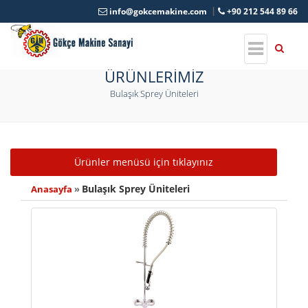
info@gokcemakine.com
+90 212 544 89 66
ÜRÜNLERİMİZ
Bulaşık Sprey Üniteleri
Toggle navigation
Ürünler menüsü için tıklayınız
Bulaşık Sprey Üniteleri
Anasayfa
»