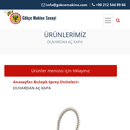
info@gokcemakine.com
+90 212 544 89 66
ÜRÜNLERİMİZ
DUVARDAN AÇ KAPA
Toggle navigation
Ürünler menüsü için tıklayınız
Anasayfa
» Bulaşık Sprey Üniteleri
»
DUVARDAN AÇ KAPA