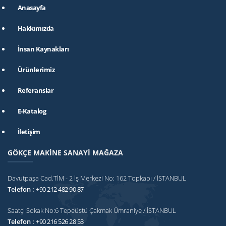
Anasayfa
Hakkımızda
İnsan Kaynakları
Ürünlerimiz
Referanslar
E-Katalog
İletişim
GÖKÇE MAKİNE SANAYİ MAĞAZA
Davutpaşa Cad.TİM - 2 İş Merkezi No: 162 Topkapı / İSTANBUL
Telefon :
+90 212 482 90 87
Saatçi Sokak No:6 Tepeüstü Çakmak Ümraniye / İSTANBUL
Telefon :
+90 216 526 28 53