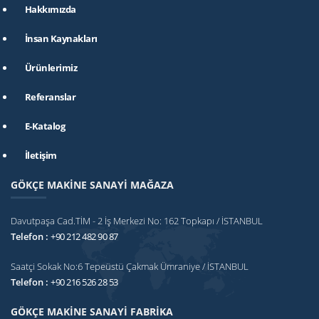
Hakkımızda
İnsan Kaynakları
Ürünlerimiz
Referanslar
E-Katalog
İletişim
GÖKÇE MAKİNE SANAYİ MAĞAZA
Davutpaşa Cad.TİM - 2 İş Merkezi No: 162 Topkapı / İSTANBUL
Telefon :
+90 212 482 90 87
Saatçi Sokak No:6 Tepeüstü Çakmak Ümraniye / İSTANBUL
Telefon :
+90 216 526 28 53
GÖKÇE MAKİNE SANAYİ FABRİKA