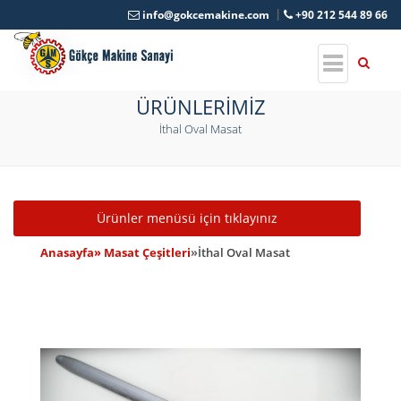
info@gokcemakine.com
+90 212 544 89 66
ÜRÜNLERİMİZ
İthal Oval Masat
Toggle navigation
Ürünler menüsü için tıklayınız
Anasayfa
» Masat Çeşitleri
»
İthal Oval Masat