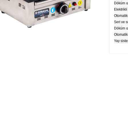
Döküm ız
Elektrikli
Otomatik 
Seri ve s
Döküm ız
Otomatik 
Yay siste