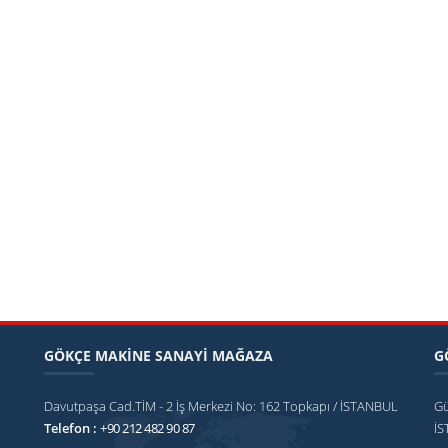
GÖKÇE MAKİNE SANAYİ MAĞAZA
G
Davutpaşa Cad.TİM - 2 İş Merkezi No: 162 Topkapı / İSTANBUL
Gü
Telefon :
+90 212 482 90 87
İ