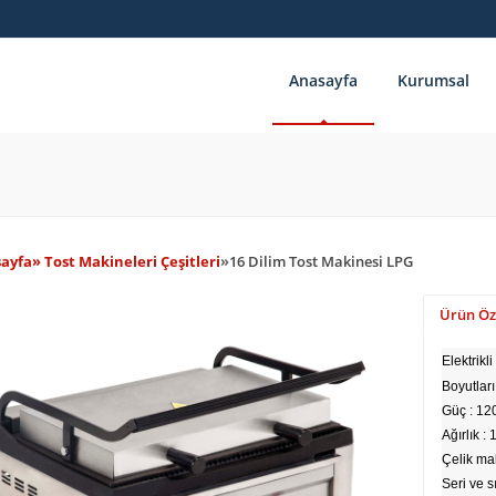
Anasayfa
Kurumsal
ayfa
» Tost Makineleri Çeşitleri
»
16 Dilim Tost Makinesi LPG
Ürün Öze
Elektrikl
Boyutlar
Güç : 12
Ağırlık :
Çelik mal
Seri ve s