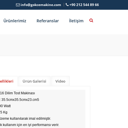
info@gokcemakine.com
+90 212 544 89 66
Ürünlerimiz
Referanslar
İletişim
llikleri
Ürün Galerisi
Video
i 16 Dilim Tost Makinası
ı: 35.5cmx35.5cmx23.cm5
00 Watt
 15 Kg
zeme kullanılarak imal edilmiştir.
ık kullanım için en iyi performansı verir.