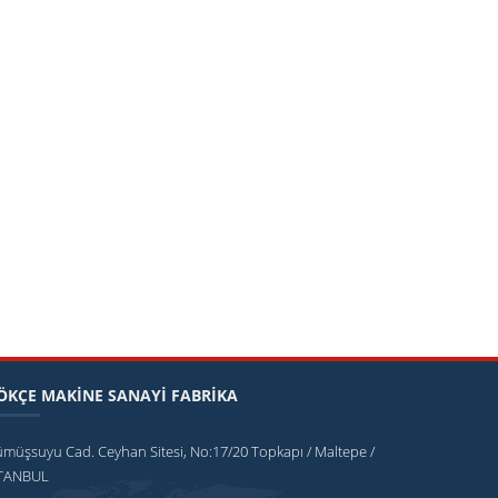
ÖKÇE MAKİNE SANAYİ FABRİKA
müşsuyu Cad. Ceyhan Sitesi, No:17/20 Topkapı / Maltepe /
STANBUL