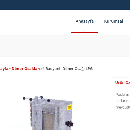
Anasayfa
Kurumsal
ayfa
» Döner Ocakları
»
1 Radyanlı Döner Ocağı LPG
Ürün Öze
Paslanma
kadar mod
mevcutt