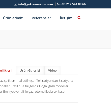
info@gokcemakine.com
+90 212 544 89 66
Ürünlerimiz
Referanslar
İletişim
llikleri
Ürün Galerisi
Video
z çelikten imal edilmiştir.
Tek radyandan 8 radyana
eller üretilir.
Ce belgelidir.
Doğal gazlı modeller
ur.
Emniyet ventili ile gazı otomatik olarak keser.