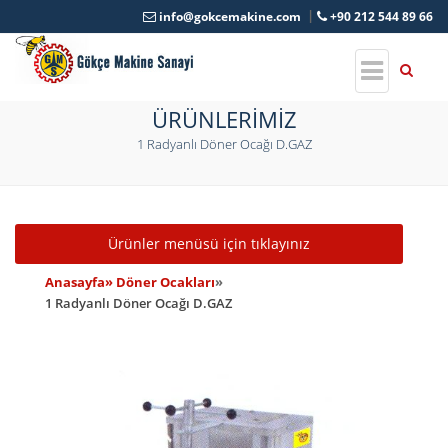
info@gokcemakine.com
+90 212 544 89 66
ÜRÜNLERİMİZ
1 Radyanlı Döner Ocağı D.GAZ
Toggle navigation
Ürünler menüsü için tıklayınız
Anasayfa
» Döner Ocakları
»
1 Radyanlı Döner Ocağı D.GAZ