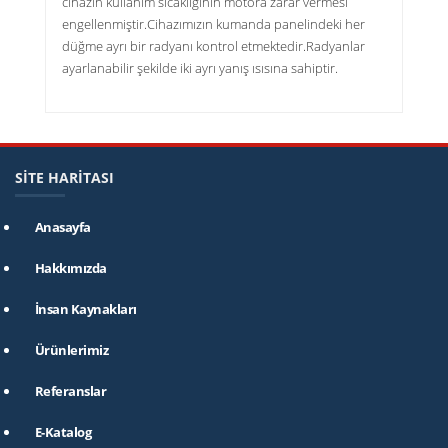
cihazın kullanım sıcaklığının motora zarar vermesi
engellenmiştir.Cihazımızın kumanda panelindeki her
düğme ayrı bir radyanı kontrol etmektedir.Radyanlar
ayarlanabilir şekilde iki ayrı yanış ısısına sahiptir.
SİTE HARİTASI
Anasayfa
Hakkımızda
İnsan Kaynakları
Ürünlerimiz
Referanslar
E-Katalog