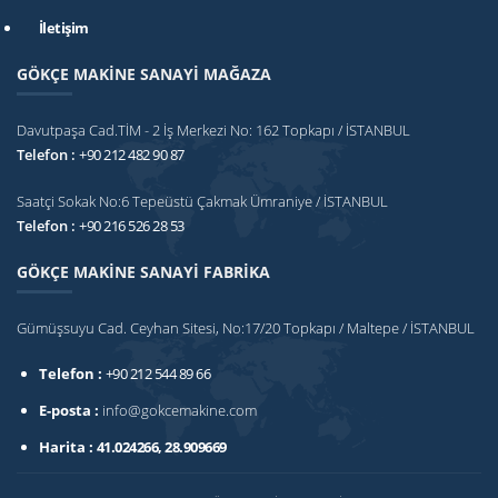
İletişim
GÖKÇE MAKİNE SANAYİ MAĞAZA
Davutpaşa Cad.TİM - 2 İş Merkezi No: 162 Topkapı / İSTANBUL
Telefon :
+90 212 482 90 87
Saatçi Sokak No:6 Tepeüstü Çakmak Ümraniye / İSTANBUL
Telefon :
+90 216 526 28 53
GÖKÇE MAKİNE SANAYİ FABRİKA
Gümüşsuyu Cad. Ceyhan Sitesi, No:17/20 Topkapı / Maltepe / İSTANBUL
Telefon :
+90 212 544 89 66
E-posta :
info@gokcemakine.com
Harita :
41.024266, 28.909669