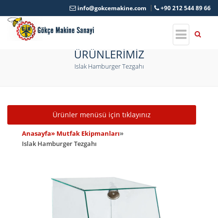
info@gokcemakine.com
+90 212 544 89 66
ÜRÜNLERİMİZ
Islak Hamburger Tezgahı
Toggle navigation
Ürünler menüsü için tıklayınız
Anasayfa
» Mutfak Ekipmanları
»
Islak Hamburger Tezgahı