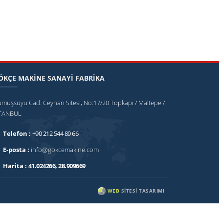
ÖKÇE MAKİNE SANAYİ FABRİKA
müşsuyu Cad. Ceyhan Sitesi, No:17/20 Topkapı / Maltepe /
STANBUL
Telefon :
+90 212 544 89 66
E-posta :
info@gokcemakine.com
Harita :
41.024266, 28.909669
WEB
SITESI TASARIMI