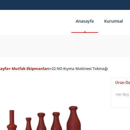
Anasayfa
Kurumsal
ayfa
» Mutfak Ekipmanları
»
22 NO Kıyma Makinesi Tokmağı
Ürün Öze
Her Boy