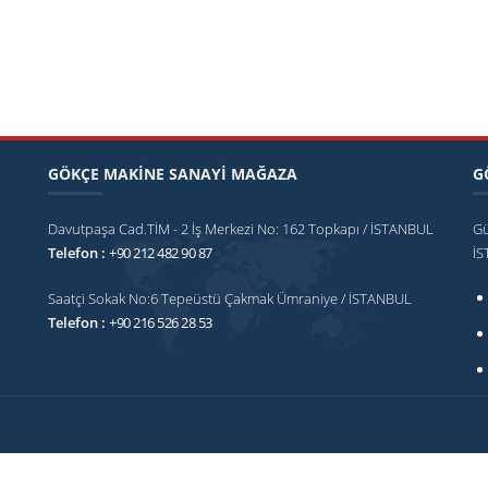
GÖKÇE MAKİNE SANAYİ MAĞAZA
G
Davutpaşa Cad.TİM - 2 İş Merkezi No: 162 Topkapı / İSTANBUL
Gü
Telefon :
+90 212 482 90 87
İ
Saatçi Sokak No:6 Tepeüstü Çakmak Ümraniye / İSTANBUL
Telefon :
+90 216 526 28 53