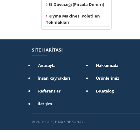
Et Döveceği (Pirzola Demiri)
Kıyma Makinesi Poletilen
Tokmakları
SİTE HARİTASI
Anasayfa
Hakkımızda
İnsan Kaynakları
Ürünlerimiz
Referanslar
E-Katalog
İletişim
© 2016 GÖKÇE MAKİNE SANAYİ