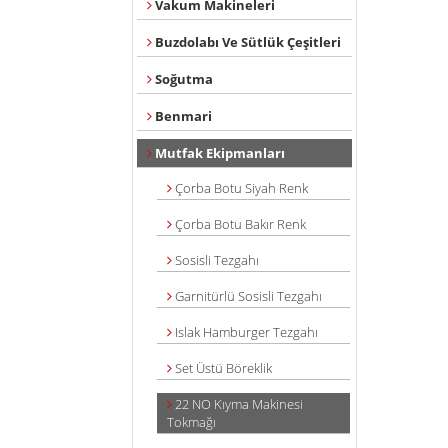
Vakum Makineleri
Buzdolabı Ve Sütlük Çeşitleri
Soğutma
Benmari
Mutfak Ekipmanları
Çorba Botu Siyah Renk
Çorba Botu Bakır Renk
Sosisli Tezgahı
Garnitürlü Sosisli Tezgahı
Islak Hamburger Tezgahı
Set Üstü Böreklik
22 NO Kıyma Makinesi
Tokmağı