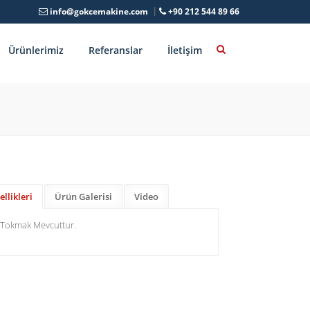
info@gokcemakine.com
+90 212 544 89 66
Ürünlerimiz
Referanslar
İletişim
llikleri
Ürün Galerisi
Video
 Tokmak Mevcuttur.