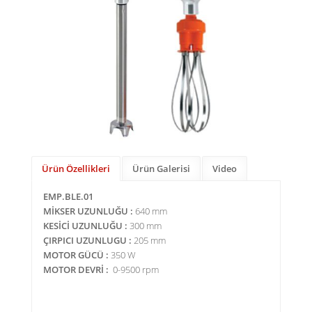
Ürün Özellikleri
Ürün Galerisi
Video
EMP.BLE.01
MİKSER UZUNLUĞU :
640 mm
KESİCİ UZUNLUĞU :
300 mm
ÇIRPICI UZUNLUGU :
205 mm
MOTOR GÜCÜ :
350 W
MOTOR DEVRİ :
0-9500 rpm