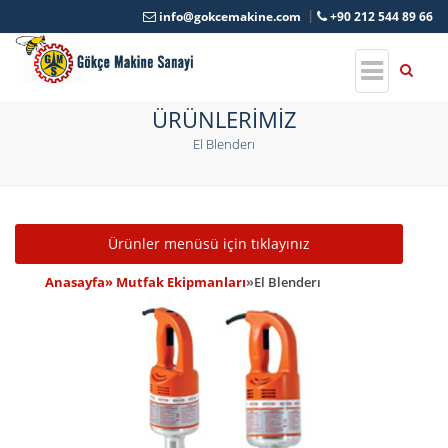
info@gokcemakine.com
+90 212 544 89 66
ÜRÜNLERİMİZ
El Blenderı
Toggle navigation
Ürünler menüsü için tıklayınız
Anasayfa
» Mutfak Ekipmanları
»
El Blenderı