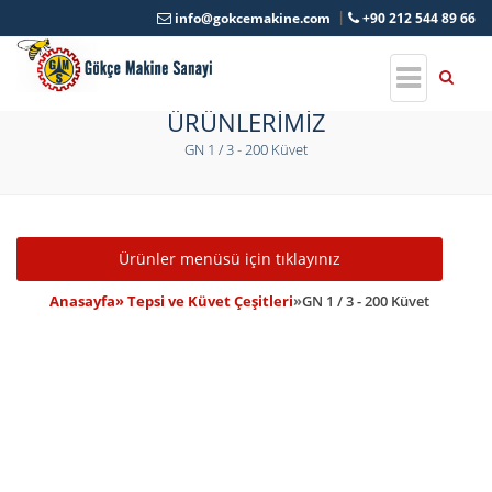
info@gokcemakine.com
+90 212 544 89 66
ÜRÜNLERİMİZ
GN 1 / 3 - 200 Küvet
Toggle navigation
Ürünler menüsü için tıklayınız
Anasayfa
» Tepsi ve Küvet Çeşitleri
»
GN 1 / 3 - 200 Küvet