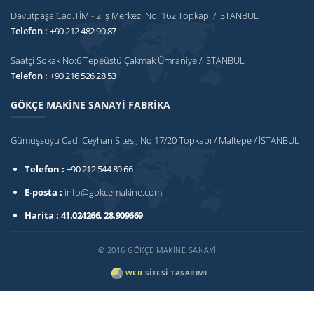
Davutpaşa Cad.TİM - 2 İş Merkezi No: 162 Topkapı / İSTANBUL
Telefon :
+90 212 482 90 87
Saatçi Sokak No:6 Tepeüstü Çakmak Ümraniye / İSTANBUL
Telefon :
+90 216 526 28 53
GÖKÇE MAKİNE SANAYİ FABRİKA
Gümüşsuyu Cad. Ceyhan Sitesi, No:17/20 Topkapı / Maltepe / İSTANBUL
Telefon :
+90 212 544 89 66
E-posta :
info@gokcemakine.com
Harita :
41.024266, 28.909669
© 2016 GÖKÇE MAKİNE SANAYİ
WEB
SITESI TASARIMI