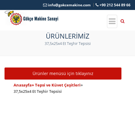
info@gokcemakine.com
+90 212 544 89 66
ÜRÜNLERİMİZ
37,5x25x4 Et Teşhir Tepsisi
Toggle navigation
Ürünler menüsü için tıklayınız
Anasayfa
» Tepsi ve Küvet Çeşitleri
»
37,5x25x4 Et Teşhir Tepsisi