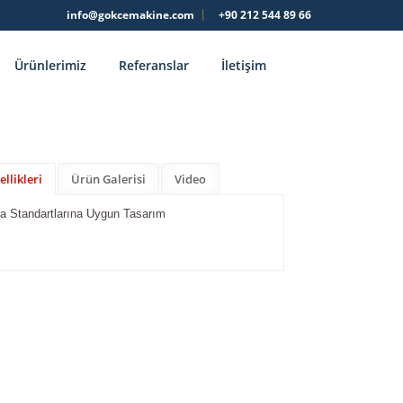
info@gokcemakine.com
+90 212 544 89 66
Ürünlerimiz
Referanslar
İletişim
llikleri
Ürün Galerisi
Video
a Standartlarına Uygun Tasarım