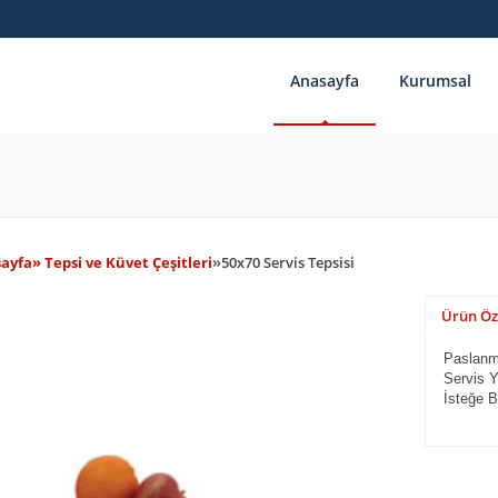
Anasayfa
Kurumsal
ayfa
» Tepsi ve Küvet Çeşitleri
»
50x70 Servis Tepsisi
Ürün Öze
Paslanm
Servis 
İsteğe B